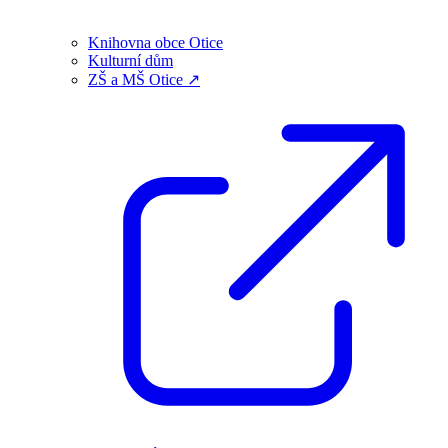
Knihovna obce Otice
Kulturní dům
ZŠ a MŠ Otice ↗