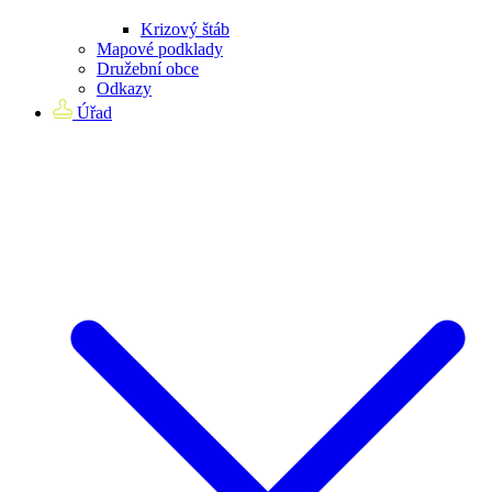
Krizový štáb
Mapové podklady
Družební obce
Odkazy
Úřad