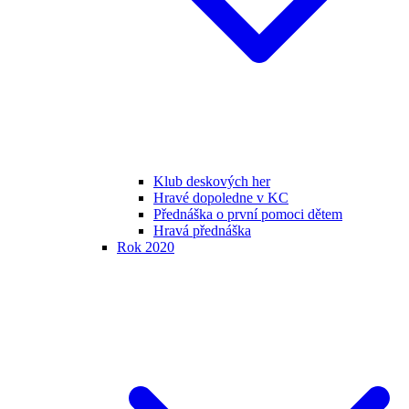
Klub deskových her
Hravé dopoledne v KC
Přednáška o první pomoci dětem
Hravá přednáška
Rok 2020