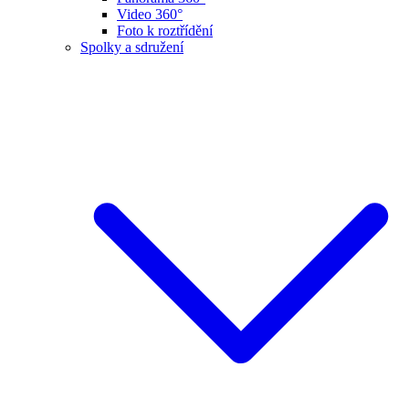
Video 360°
Foto k roztřídění
Spolky a sdružení