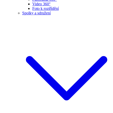
Video 360°
Foto k roztřídění
Spolky a sdružení