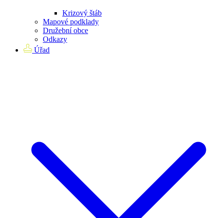
Krizový štáb
Mapové podklady
Družební obce
Odkazy
Úřad