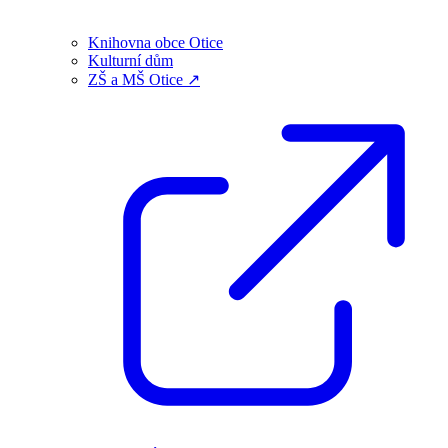
Knihovna obce Otice
Kulturní dům
ZŠ a MŠ Otice ↗