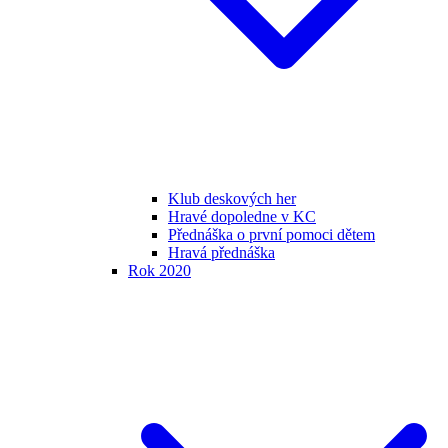
Klub deskových her
Hravé dopoledne v KC
Přednáška o první pomoci dětem
Hravá přednáška
Rok 2020