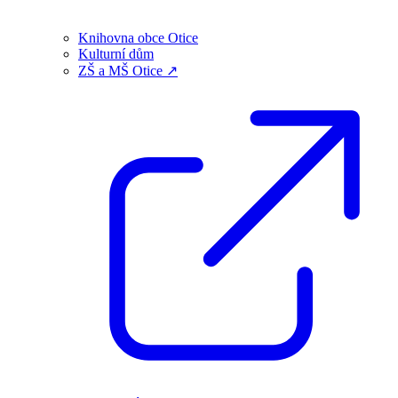
Knihovna obce Otice
Kulturní dům
ZŠ a MŠ Otice ↗