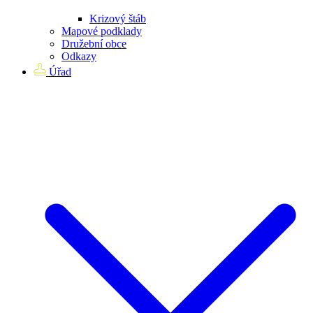
Krizový štáb
Mapové podklady
Družební obce
Odkazy
Úřad