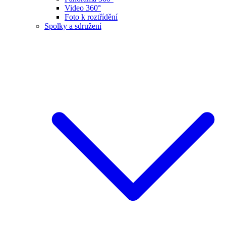
Video 360°
Foto k roztřídění
Spolky a sdružení