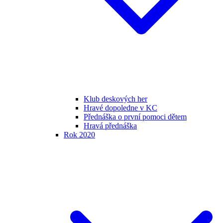
Klub deskových her
Hravé dopoledne v KC
Přednáška o první pomoci dětem
Hravá přednáška
Rok 2020