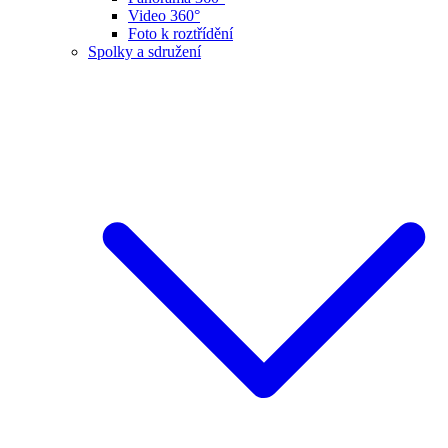
Video 360°
Foto k roztřídění
Spolky a sdružení