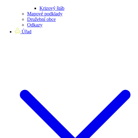
Krizový štáb
Mapové podklady
Družební obce
Odkazy
Úřad