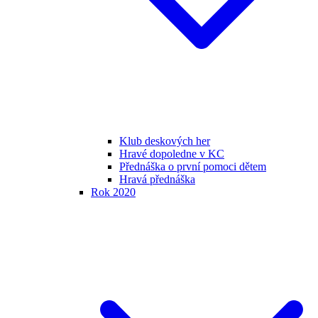
Klub deskových her
Hravé dopoledne v KC
Přednáška o první pomoci dětem
Hravá přednáška
Rok 2020