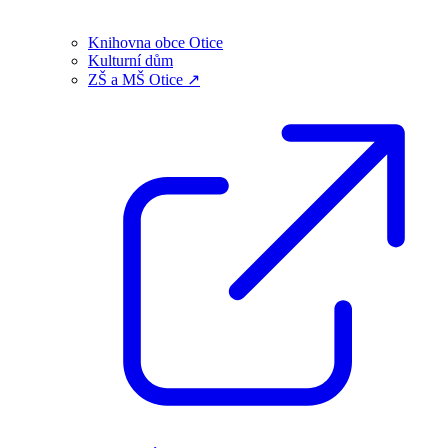
Knihovna obce Otice
Kulturní dům
ZŠ a MŠ Otice ↗