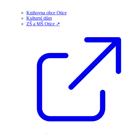
Knihovna obce Otice
Kulturní dům
ZŠ a MŠ Otice ↗