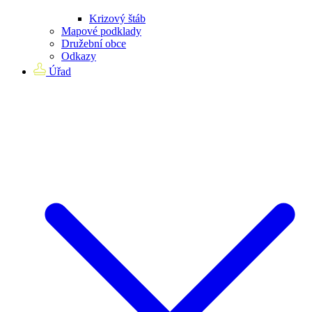
Krizový štáb
Mapové podklady
Družební obce
Odkazy
Úřad