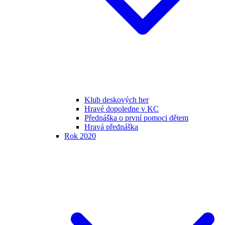
Klub deskových her
Hravé dopoledne v KC
Přednáška o první pomoci dětem
Hravá přednáška
Rok 2020