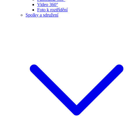
Video 360°
Foto k roztřídění
Spolky a sdružení