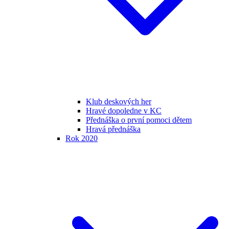
Klub deskových her
Hravé dopoledne v KC
Přednáška o první pomoci dětem
Hravá přednáška
Rok 2020