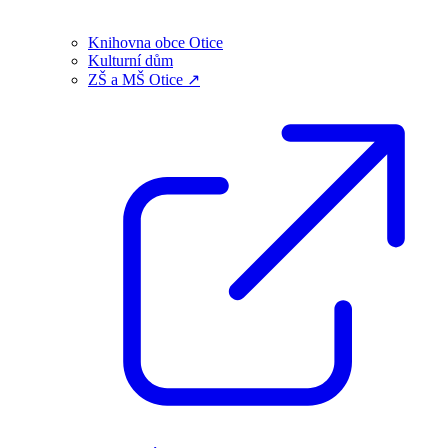
Knihovna obce Otice
Kulturní dům
ZŠ a MŠ Otice ↗