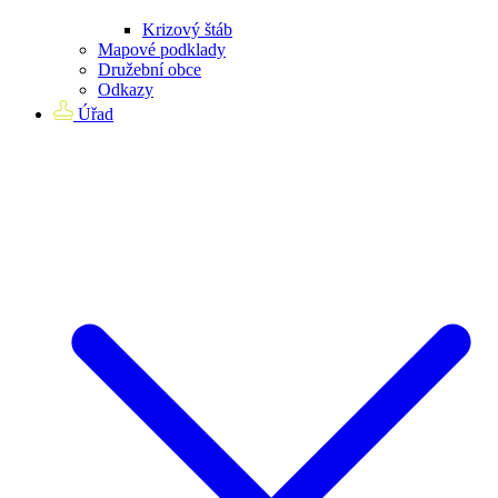
Krizový štáb
Mapové podklady
Družební obce
Odkazy
Úřad