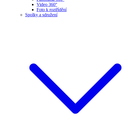
Video 360°
Foto k roztřídění
Spolky a sdružení