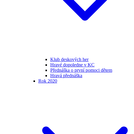
Klub deskových her
Hravé dopoledne v KC
Přednáška o první pomoci dětem
Hravá přednáška
Rok 2020