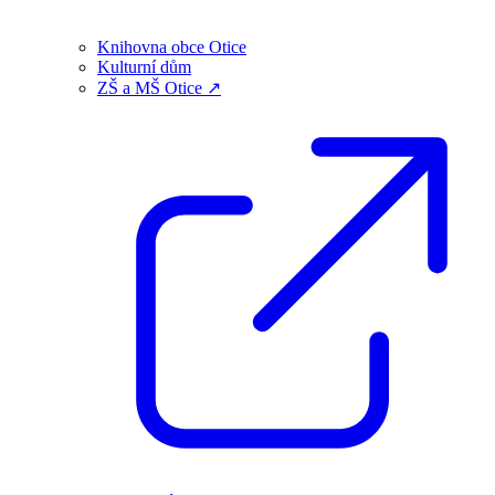
Knihovna obce Otice
Kulturní dům
ZŠ a MŠ Otice ↗