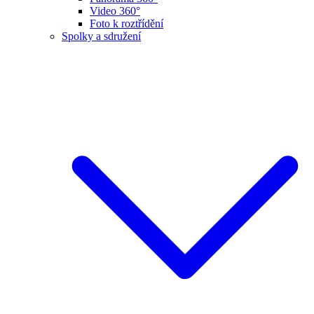
Video 360°
Foto k roztřídění
Spolky a sdružení