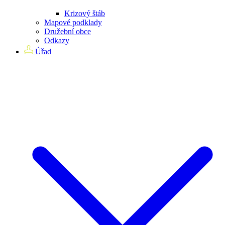
Krizový štáb
Mapové podklady
Družební obce
Odkazy
Úřad