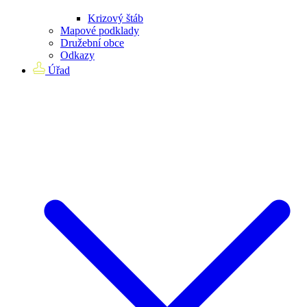
Krizový štáb
Mapové podklady
Družební obce
Odkazy
Úřad