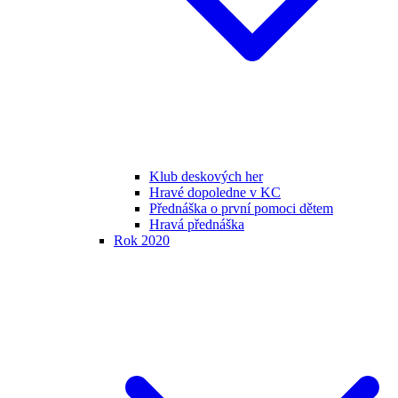
Klub deskových her
Hravé dopoledne v KC
Přednáška o první pomoci dětem
Hravá přednáška
Rok 2020