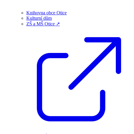
Knihovna obce Otice
Kulturní dům
ZŠ a MŠ Otice ↗