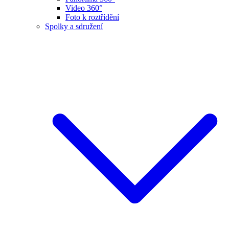
Video 360°
Foto k roztřídění
Spolky a sdružení