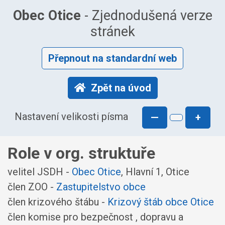
Obec Otice
- Zjednodušená verze
stránek
Přepnout na standardní web
Zpět na úvod
Nastavení velikosti písma
—
+
Role v org. struktuře
velitel JSDH -
Obec Otice
, Hlavní 1, Otice
člen ZOO -
Zastupitelstvo obce
člen krizového štábu -
Krizový štáb obce Otice
člen komise pro bezpečnost , dopravu a