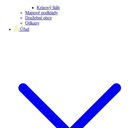
Krizový štáb
Mapové podklady
Družební obce
Odkazy
Úřad