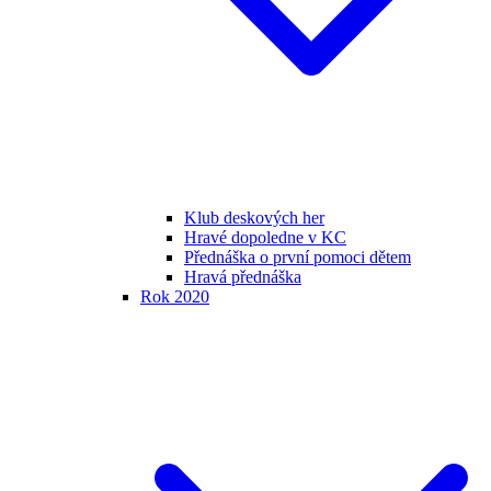
Klub deskových her
Hravé dopoledne v KC
Přednáška o první pomoci dětem
Hravá přednáška
Rok 2020