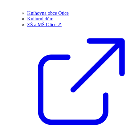
Knihovna obce Otice
Kulturní dům
ZŠ a MŠ Otice ↗