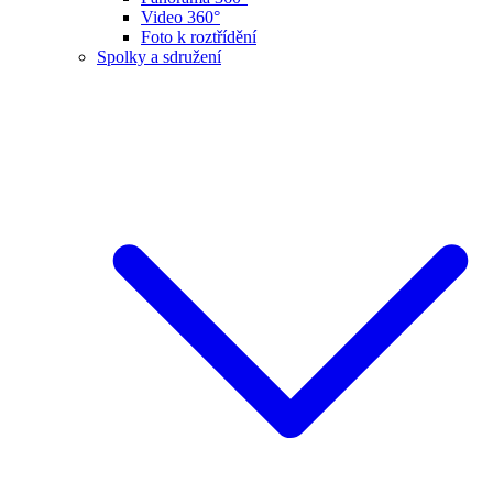
Video 360°
Foto k roztřídění
Spolky a sdružení