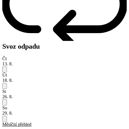
Svoz odpadu
Čt
13. 8.
Út
18. 8.
St
26. 8.
So
29. 8.
Měsíční přehled