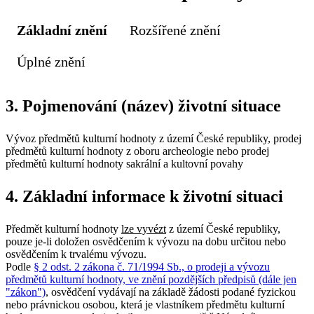
Základní znění
Rozšířené znění
Úplné znění
3. Pojmenování (název) životní situace
Vývoz předmětů kulturní hodnoty z území České republiky, prodej
předmětů kulturní hodnoty z oboru archeologie nebo prodej
předmětů kulturní hodnoty sakrální a kultovní povahy
4. Základní informace k životní situaci
Předmět kulturní hodnoty
lze vyvézt
z území České republiky,
pouze je-li doložen osvědčením k vývozu na dobu určitou nebo
osvědčením k trvalému vývozu.
Podle
§ 2 odst. 2 zákona č. 71/1994 Sb., o prodeji a vývozu
předmětů kulturní hodnoty, ve znění pozdějších předpisů (dále jen
"zákon")
, osvědčení vydávají na základě žádosti podané fyzickou
nebo právnickou osobou, která je vlastníkem předmětu kulturní