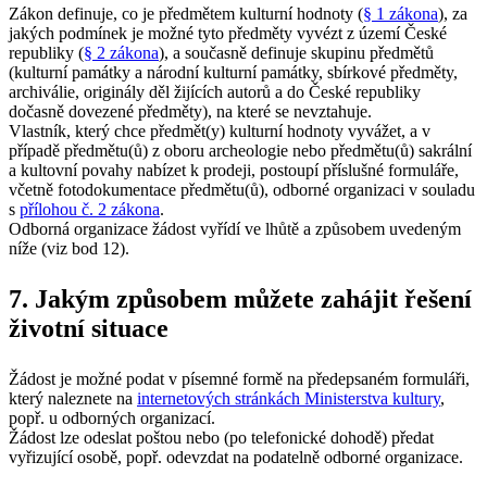
Zákon definuje, co je předmětem kulturní hodnoty (
§ 1 zákona
), za
jakých podmínek je možné tyto předměty vyvézt z území České
republiky (
§ 2 zákona
), a současně definuje skupinu předmětů
(kulturní památky a národní kulturní památky, sbírkové předměty,
archiválie, originály děl žijících autorů a do České republiky
dočasně dovezené předměty), na které se nevztahuje.
Vlastník, který chce předmět(y) kulturní hodnoty vyvážet, a v
případě předmětu(ů) z oboru archeologie nebo předmětu(ů) sakrální
a kultovní povahy nabízet k prodeji, postoupí příslušné formuláře,
včetně fotodokumentace předmětu(ů), odborné organizaci v souladu
s
přílohou č. 2 zákona
.
Odborná organizace žádost vyřídí ve lhůtě a způsobem uvedeným
níže (viz bod 12).
7. Jakým způsobem můžete zahájit řešení
životní situace
Žádost je možné podat v písemné formě na předepsaném formuláři,
který naleznete na
internetových stránkách Ministerstva kultury
,
popř. u odborných organizací.
Žádost lze odeslat poštou nebo (po telefonické dohodě) předat
vyřizující osobě, popř. odevzdat na podatelně odborné organizace.