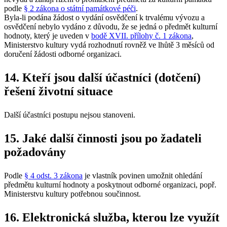
podle
§ 2 zákona o státní památkové péči
.
Byla-li podána žádost o vydání osvědčení k trvalému vývozu a
osvědčení nebylo vydáno z důvodu, že se jedná o předmět kulturní
hodnoty, který je uveden v
bodě XVII. přílohy č. 1 zákona
,
Ministerstvo kultury vydá rozhodnutí rovněž ve lhůtě 3 měsíců od
doručení žádosti odborné organizaci.
14. Kteří jsou další účastníci (dotčení)
řešení životní situace
Další účastníci postupu nejsou stanoveni.
15. Jaké další činnosti jsou po žadateli
požadovány
Podle
§ 4 odst. 3 zákona
je vlastník povinen umožnit ohledání
předmětu kulturní hodnoty a poskytnout odborné organizaci, popř.
Ministerstvu kultury potřebnou součinnost.
16. Elektronická služba, kterou lze využít