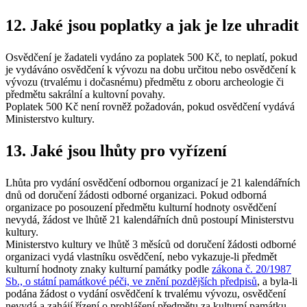
12. Jaké jsou poplatky a jak je lze uhradit
Osvědčení je žadateli vydáno za poplatek 500 Kč, to neplatí, pokud
je vydáváno osvědčení k vývozu na dobu určitou nebo osvědčení k
vývozu (trvalému i dočasnému) předmětu z oboru archeologie či
předmětu sakrální a kultovní povahy.
Poplatek 500 Kč není rovněž požadován, pokud osvědčení vydává
Ministerstvo kultury.
13. Jaké jsou lhůty pro vyřízení
Lhůta pro vydání osvědčení odbornou organizací je 21 kalendářních
dnů od doručení žádosti odborné organizaci. Pokud odborná
organizace po posouzení předmětu kulturní hodnoty osvědčení
nevydá, žádost ve lhůtě 21 kalendářních dnů postoupí Ministerstvu
kultury.
Ministerstvo kultury ve lhůtě 3 měsíců od doručení žádosti odborné
organizaci vydá vlastníku osvědčení, nebo vykazuje-li předmět
kulturní hodnoty znaky kulturní památky podle
zákona č. 20/1987
Sb., o státní památkové péči, ve znění pozdějších předpisů
, a byla-li
podána žádost o vydání osvědčení k trvalému vývozu, osvědčení
nevydá a zahájí řízení o prohlášení předmětu za kulturní památku