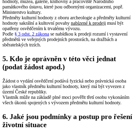
hodnoty, muzea, galerie, knihovny a pracoviště Národního
památkového ústavu, které jsou odbornými organizacemi, popř.
Ministerstvo kultury.
Předměty kulturní hodnoty z oboru archeologie a předměty kulturní
hodnoty sakrální a kultovní povahy
nabízené k prodeji
musí být
opatřeny osvědčením k trvalému vývozu.
Podle
§ 3 odst. 2 zákona
se nabídkou k prodeji rozumí i vystavení
předmětů ve veřejných prodejních prostorách, na dražbách a
sběratelských trzích.
5. Kdo je oprávněn v této věci jednat
(podat žádost apod.)
Žádost o vydání osvědčení podává fyzická nebo právnická osoba
jako vlastník předmětu kulturní hodnoty, který má být vyvezen z
území České republiky.
Vlastník může na základě plné moci pověřit třetí osobu vykonáním
všech úkonů spojených s vývozem předmětu kulturní hodnoty.
6. Jaké jsou podmínky a postup pro řešení
životní situace