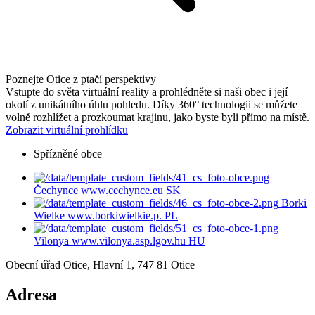
Poznejte Otice z ptačí perspektivy
Vstupte do světa virtuální reality a prohlédněte si naši obec i její
okolí z unikátního úhlu pohledu. Díky 360° technologii se můžete
volně rozhlížet a prozkoumat krajinu, jako byste byli přímo na místě.
Zobrazit virtuální prohlídku
Spřízněné obce
Čechynce
www.cechynce.eu
SK
Borki
Wielke
www.borkiwielkie.p.
PL
Vilonya
www.vilonya.asp.lgov.hu
HU
Obecní úřad Otice, Hlavní 1, 747 81 Otice
Adresa