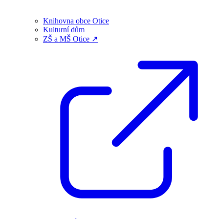
Knihovna obce Otice
Kulturní dům
ZŠ a MŠ Otice ↗