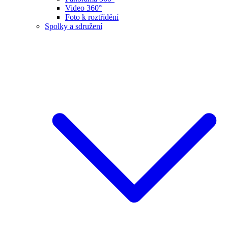
Video 360°
Foto k roztřídění
Spolky a sdružení