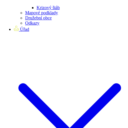
Krizový štáb
Mapové podklady
Družební obce
Odkazy
Úřad