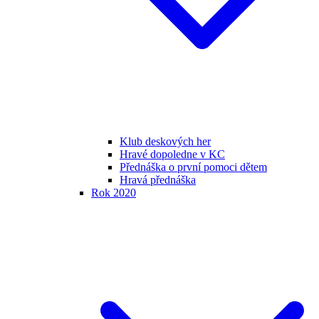
Klub deskových her
Hravé dopoledne v KC
Přednáška o první pomoci dětem
Hravá přednáška
Rok 2020